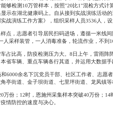
能够检测10万管样本，按照"20比1"混检方式计
果显示在湖北健康码上。自从接到实战演练活动
实战演练工作方案》，组织采样人员3536人，设
采样点，志愿者引导居民扫码进场，遵循一米线间
一人采样装管，一人消毒准备，轮流作业，不到1
货车占比高，防疫检测压力大。8日上午，雷雨阵
、本省车辆、重点车辆各行其道，并运用大数据手
人员和6000余名下沉党员干部、社区工作者、志
六角亭街道、金子坝街道、七里坪街道、龙凤镇等
0万份；12时，恩施州采集样本突破40万份；14
着疫情防控的速度与决心。