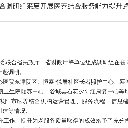
合调研组来襄开展医养结合服务能力提升
委
联合
省
民
政厅
、省
财政
厅
等
单位
组成
调研组在襄
一起调研。
心医院东津院区、
恒泰
·悦居
社区长者照护中心、
襄
镇卫生院颐养中心、
谷城县石花夕阳红康复中心等
襄阳
市医养结合机构运营管理、服务流程、信息
创建
等情况
。
合工作、提升为老服务质量取得的成效给予了充分