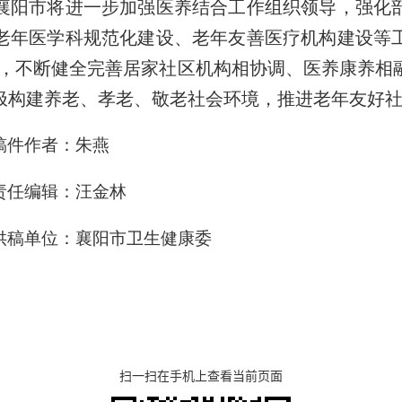
襄阳市将进一步加强医养结合工作组织领导，强化
老年医学科规范化建设、老年友善医疗机构建设等
模式，不断健全完善居家社区机构相协调、医养康养
极
构
建
养老
、
孝
老、
敬老
社会
环境
，
推进
老年
友好
稿件作者：朱燕
责任编辑：汪金林
供稿单位：襄阳市卫生健康委
扫一扫在手机上查看当前页面