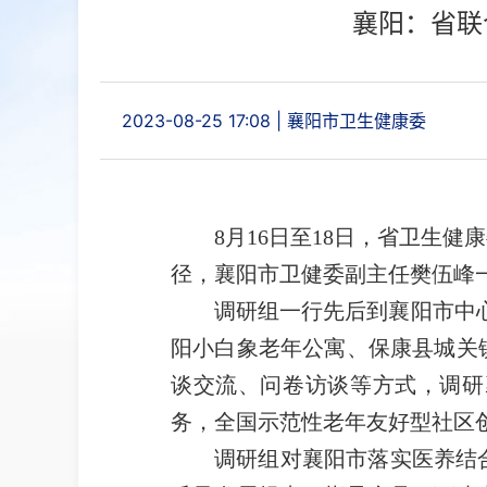
襄阳：省联
2023-08-25 17:08
|
襄阳市卫生健康委
8月16日
至
18日，省
卫
生健康
径，
襄阳市卫健委副主任樊伍峰
调研组一行先后到襄阳
市中
阳小白象老年公寓、保康县城关
谈交流、问卷访谈等
方式
，
调研
务
，
全国
示范
性
老年
友好型
社
区
调研组对襄阳市落实医养结