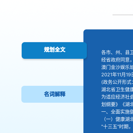
规划全文
各市、州、县
经省政府同意
澳门金沙娱乐
2021年11月19
(政务公开形式
湖北省卫生健康
名词解释
为适应经济社会
划纲要》《湖
一、全面实施
（一）健康湖
"十三五"时