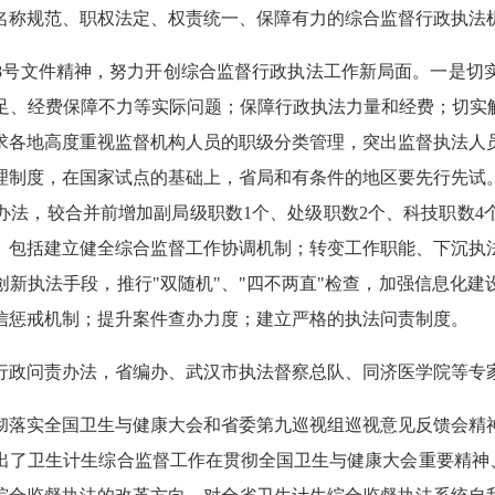
名称规范、职权法定、权责统一、保障有力的综合监督行政执法
8号文件精神，努力开创综合监督行政执法工作新局面。一是切
足、经费保障不力等实际问题；保障行政执法力量和经费；切实解
求各地高度重视监督机构人员的职级分类管理，突出监督执法人
理制度，在国家试点的基础上，省局和有条件的地区要先行先试
办法，较合并前增加副局级职数1个、处级职数2个、科技职数4
。包括建立健全综合监督工作协调机制；转变工作职能、下沉执
新执法手段，推行"双随机"、"四不两直"检查，加强信息化
信惩戒机制；提升案件查办力度；建立严格的执法问责制度。
行政问责办法，省编办、武汉市执法督察总队、同济医学院等专
彻落实全国卫生与健康大会和省委第九巡视组巡视意见反馈会精
了卫生计生综合监督工作在贯彻全国卫生与健康大会重要精神、