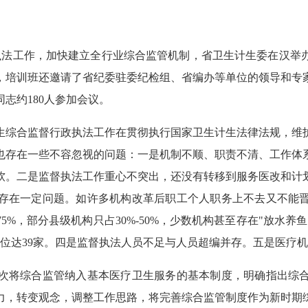
督执法工作，加快建立全行业综合监管机制，省卫生计生委在汉举
，培训班还邀请了省纪委驻委纪检组、省编办等单位的领导和专
志约180人参加会议。
生综合监督行政执法工作在贯彻执行国家卫生计生法律法规，维
也存在一些不容忽视的问题：一是机制不顺、职责不清、工作体
软。二是监督执法工作重心不突出，还没有转移到服务医改和计
存在一定问题。如许多机构改革后职工个人职务上不去又不能
5%，部分县级机构只占30%-50%，少数机构甚至存在"放水养
单位达39家。四是监督执法人员不足与人员超编并存。五是医疗
次将综合监管纳入基本医疗卫生服务的基本制度，明确指出综
力，转变观念，调整工作思路，将完善综合监管制度作为新时期