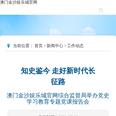
澳门金沙娱乐城官网
当前位置：
首页
>
新闻中心
>
工作动态
知史鉴今 走好新时代长
征路
澳门金沙娱乐城官网综合监督局举办党史
学习教育专题党课报告会