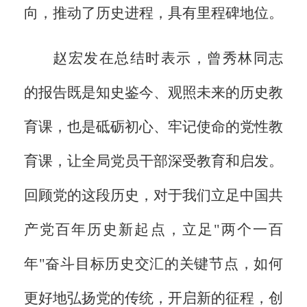
向，推动了历史进程，具有里程碑地位。
赵宏发在总结时表示，曾秀林同志
的报告既是知史鉴今、观照未来的历史教
育课，也是砥砺初心、牢记使命的党性教
育课，让全局党员干部深受教育和启发。
回顾党的这段历史，对于我们立足中国共
产党百年历史新起点，立足"两个一百
年"奋斗目标历史交汇的关键节点，如何
更好地弘扬党的传统，开启新的征程，创