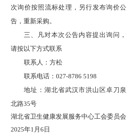
次
询价
按照流标处理，另行发布
询价
公
告，重新
采购
。
三、凡对本次公告内容提出询问，
请按以下方式联系
联系人：
方松
联系电话：
027-87
86 5198
地址：湖北省武汉市洪山区卓刀泉
北路
35
号
湖北省卫生健康
发展服务中心工会委员会
2025
年
1
月
6
日