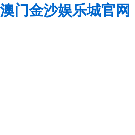
澳门金沙娱乐城官网