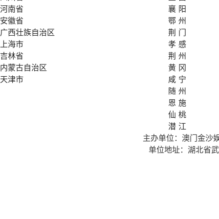
河南省
襄 阳
安徽省
鄂 州
广西壮族自治区
荆 门
上海市
孝 感
吉林省
荆 州
内蒙古自治区
黄 冈
天津市
咸 宁
随 州
恩 施
仙 桃
潜 江
主办单位：澳门金沙
单位地址：湖北省武