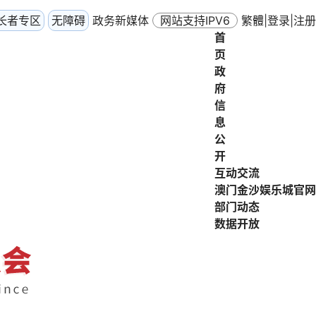
长者专区
无障碍
政务新媒体
网站支持IPV6
繁體
|
登录
|
注册
首
页
政
府
信
息
公
开
互动交流
澳门金沙娱乐城官网
部门动态
数据开放