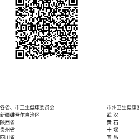
各省、市卫生健康委员会
市州卫生健康
新疆维吾尔自治区
武 汉
陕西省
黄 石
贵州省
十 堰
四川省
宜 昌