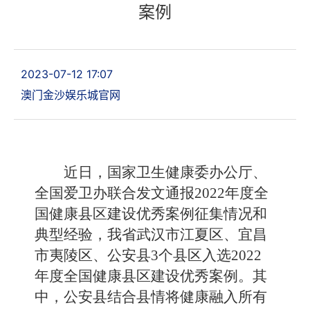
案例
2023-07-12 17:07
澳门金沙娱乐城官网
近日，国家卫
生
健
康
委办公厅、
全国爱卫办联合
发文
通报
2
022
年度全
国健康县区建设优秀案例征集情况和
典型经验，
我
省武汉市江夏区、宜昌
市夷陵区、公安县
3
个
县区
入选
2
022
年度全国健康县区建设优秀案例
。其
中，
公安县
结合县情将健康融入所有