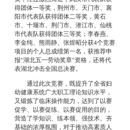
得团体一等奖，荆州市、天门市、襄
阳市代表队获得团体二等奖，黄石
市、十堰市、荆门市、潜江市、仙桃
市代表队获得团体三等奖；李春燕、
李金纯、熊雨静、张煜昭分获4个竞赛
项目的个人总成绩第一名，获推荐申
报"湖北五一劳动奖章"资格，还将代
表湖北冲击全国总决赛。
通过此次竞赛，既提升了全省妇
幼健康系统广大职工理论知识水平，
又锻炼了临床操作能力，达到了以赛
促学、以赛促练、以赛促用的目的，
营造了学知识、练本领、强技术、夯
基础的浓厚氛围，对于推动高素质人