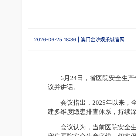
2026-06-25 18:36
|
澳门金沙娱乐城官网
6月24日，省医院安全生
议并讲话。
会议指出，2025年以来
建多维度隐患排查体系，持续深
会议认为，当前医院安全