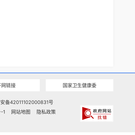
子网链接
国家卫生健康委
备42011102000831号
-1
网站地图
隐私政策