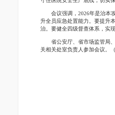
守住医院安全生产底线，切实
会议强调，2026年是治
升全员应急处置能力。要提升
治。要健全四级督查体系，实
省公安厅、省市场监管局
关相关处室负责人参加会议。