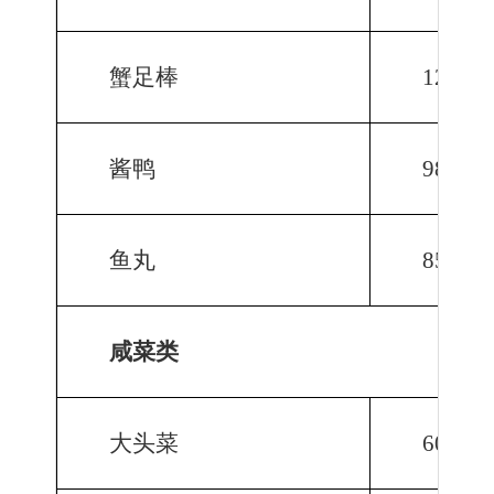
蟹足棒
1242.0
酱鸭
981.3
鱼丸
854.2
咸菜类
大头菜
6060.0