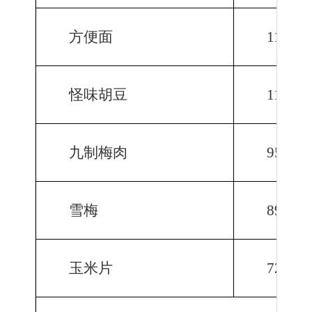
方便面
1144.0
怪味胡豆
1102.1
九制梅肉
958.0
雪梅
895.6
玉米片
725.0