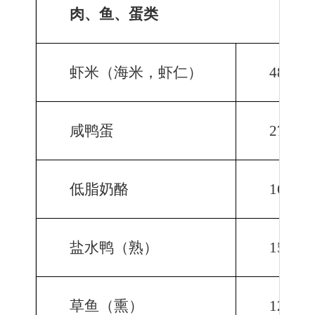
肉、鱼、蛋类
虾米（海米，虾仁）
4891.9
咸鸭蛋
2706.1
低脂奶酪
1684.8
盐水鸭（熟）
1557.5
草鱼（熏）
1291.8