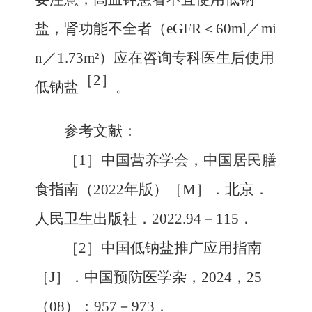
盐，肾功能不全者（eGFR＜60ml／mi
n／1.73m
²
）应在咨询专科医生后使用
［2］
低钠盐
。
参考文献：
［1］
中国营养学会，中国居民膳
食指南（2022年版）［M］．北京．
人民卫生出版社．2022.94－115．
［2］
中国低钠盐推广应用指南
［J］．中国预防医学杂，2024，25
（08）：957－973．