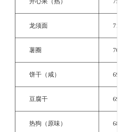
开心果（熟）
756.4
龙须面
711.2
薯圈
701.6
饼干（咸）
697.2
豆腐干
690.2
热狗（原味）
684.0