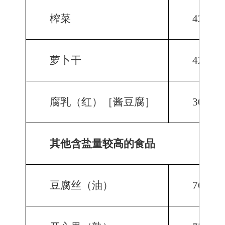
榨菜
4252.6
萝卜干
4203.0
腐乳（红）［酱豆腐］
3091.0
其他含盐量较高的食品
豆腐丝（油）
769.4