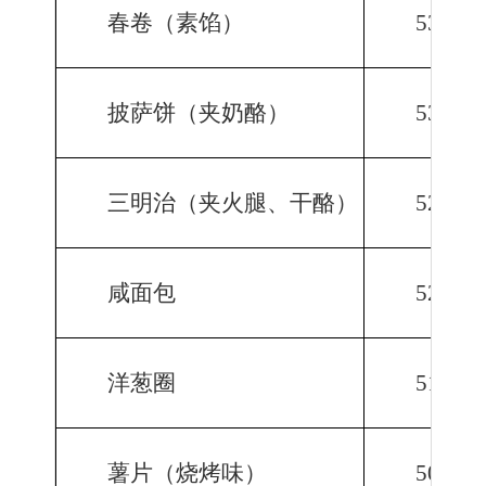
春卷（素馅）
535.8
披萨饼（夹奶酪）
533.0
三明治（夹火腿、干酪）
528.0
咸面包
526.0
洋葱圈
519.0
薯片（烧烤味）
508.6