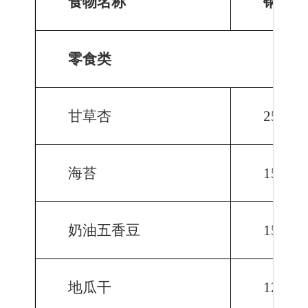
食物名称
钠／m
零食类
甘草杏
2574.2
海苔
1599.1
奶油五香豆
1577.0
地瓜干
1287.4