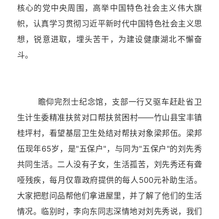
核心的党中央周围，高举中国特色社会主义伟大旗
帜，认真学习贯彻习近平新时代中国特色社会主义思
想，锐意进取，埋头苦干，为建设健康湖北不懈奋
斗。
瞻仰完烈士纪念馆，支部一行又驱车赶赴省卫
生计生委精准扶贫对口帮扶贫困村——竹山县宝丰镇
桂坪村，看望基层卫生处结对帮扶对象梁邦伍。梁邦
伍现年
65
岁，是"五保户"，与同为"五保户"的刘先秀
共同生活。二人没有子女，生活孤苦，刘先秀还有聋
哑残疾，每月仅靠政府提供的每人
500
元补助生活。
大家把慰问品帮他们拿进屋里，并了解了他们的生活
情况。临别时，李向东同志深情地对刘先秀说，我们