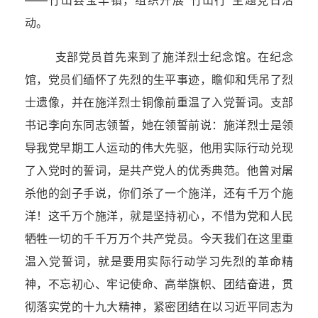
——竹山县宝丰镇，组织开展"竹山行"主题党日活
动。
支部党员首先来到了施洋烈士纪念馆。在纪念
馆，党员们缅怀了先烈的生平事迹，瞻仰和凭吊了烈
士遗像，并在施洋烈士铜像前重温了入党誓词。支部
书记李向东同志领誓，她在领誓前说：施洋烈士是领
导我党早期工人运动的伟大先驱，他用实际行动兑现
了入党时的誓词，是共产党人的优秀典范。他曾对屠
杀他的刽子手说，你们杀了一个施洋，还有千万个施
洋！这千万个施洋，就是坚持初心，不惜为党和人民
牺牲一切的千千万万个共产党员。今天我们在这里重
温入党誓词，就是要用实际行动学习先烈的革命精
神，不忘初心、牢记使命、高举旗帜、团结奋进，贯
彻落实党的十九大精神，紧密团结在以习近平同志为