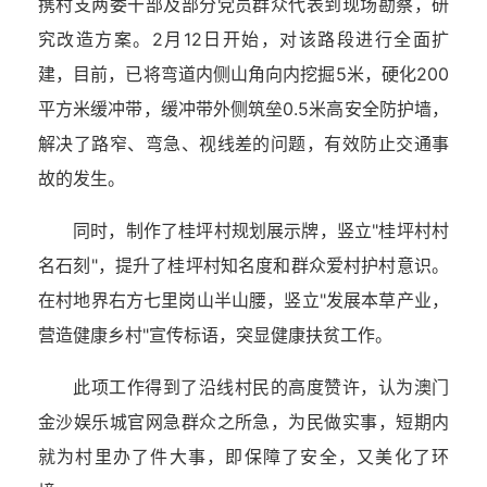
携村支两委干部及部分党员群众代表到现场勘察，研
究改造方案。2月12日开始，对该路段进行全面扩
建，目前，已将弯道内侧山角向内挖掘
5
米，硬化
200
平方米缓冲带，缓冲带外侧筑垒
0.5
米高安全防护墙，
解决了路窄、弯急、视线差的问题，有效防止交通事
故的发生。
同时，制作了桂坪村规划展示牌，竖立"桂坪村村
名石刻"，提升了桂坪村知名度和群众爱村护村意识。
在村地界右方七里岗山半山腰，竖立"发展本草产业，
营造健康乡村"宣传标语，突显健康扶贫工作。
此项工作得到了沿线村民的高度赞许，认为澳门
金沙娱乐城官网急群众之所急，为民做实事，短期内
就为村里办了件大事，即保障了安全，又美化了环