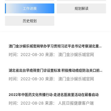
工作进展
规划解读
历史规划
澳门金沙娱乐城官网举办学习贯彻习近平总书记考察湖北重要讲话精神 推动落实省党代会决策部署专题培训班
时间：2022-08-30 来源： 澳门金沙娱乐城官网
湖北省出台早癌筛查门诊设置标准 积极推动癌症防治关口前移
时间：2022-08-30 来源： 澳门金沙娱乐城官网
2022年中医药文化传播行动·走进名医故里活动在蕲春启动
时间：2022-08-28 来源： 人民日报健康客户端