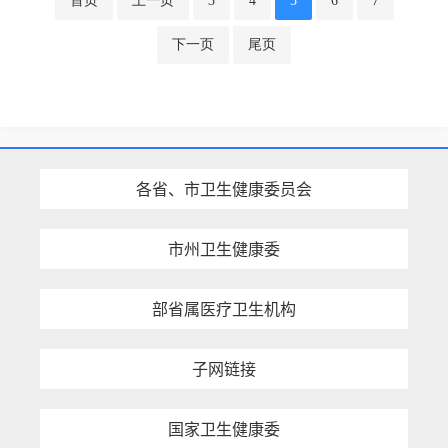
首页
上一页
3
4
5
6
7
下一页
尾页
各省、市卫生健康委员会
市州卫生健康委
部省属医疗卫生机构
子网链接
国家卫生健康委