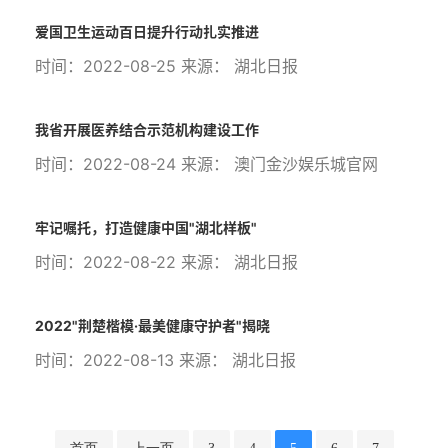
爱国卫生运动百日提升行动扎实推进
时间：2022-08-25 来源： 湖北日报
我省开展医养结合示范机构建设工作
时间：2022-08-24 来源： 澳门金沙娱乐城官网
牢记嘱托，打造健康中国"湖北样板"
时间：2022-08-22 来源： 湖北日报
2022"荆楚楷模·最美健康守护者"揭晓
时间：2022-08-13 来源： 湖北日报