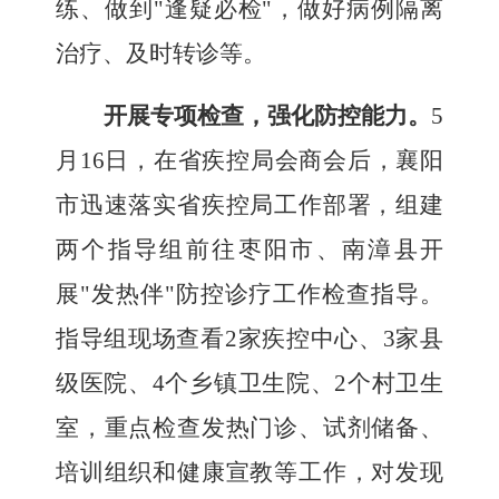
练、做到"逢疑必检"，做好病例隔离
治疗、及时转诊等。
开展专项检查，强化防控能力
。
5
月
16
日，在省疾控局会商会后，襄阳
市迅速落实省疾控局工作部署，组建
两个指导组前往枣阳市、南漳县开
展"发热伴"防控诊疗工作检查指导。
指导组现场查看
2
家疾控中心、
3
家县
级医院、
4
个乡镇卫生院、
2
个村卫生
室，重点检查发热门诊、试剂储备、
培训组织和健康宣教等工作，对发现