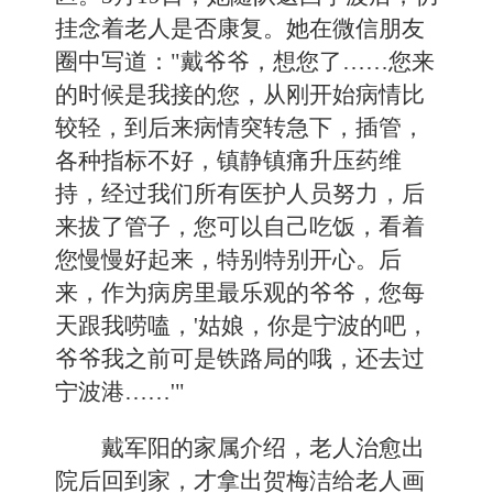
挂念着老人是否康复。她在微信朋友
圈中写道："戴爷爷，想您了……您来
的时候是我接的您，从刚开始病情比
较轻，到后来病情突转急下，插管，
各种指标不好，镇静镇痛升压药维
持，经过我们所有医护人员努力，后
来拔了管子，您可以自己吃饭，看着
您慢慢好起来，特别特别开心。后
来，作为病房里最乐观的爷爷，您每
天跟我唠嗑，'姑娘，你是宁波的吧，
爷爷我之前可是铁路局的哦，还去过
宁波港……'"
戴军阳的家属介绍，老人治愈出
院后回到家，才拿出贺梅洁给老人画