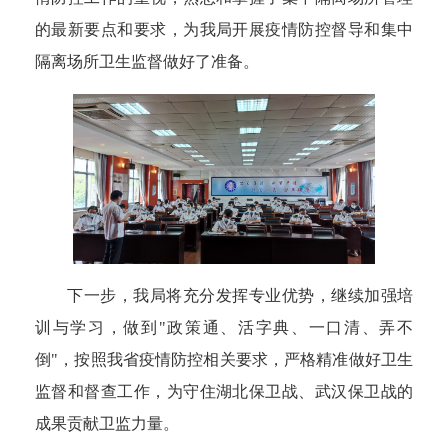
的最新要点和要求，为我局开展疫情防控督导和集中
隔离场所卫生监督做好了准备。
下一步，我局将充分发挥专业优势，继续加强培
训与学习，做到"政策通、活字典、一口清、弄不
倒"，按照我省疫情防控相关要求，严格精准做好卫生
监督和督查工作，为守住湖北保卫战、武汉保卫战的
成果贡献卫监力量。