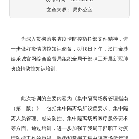
文章来源： 局办公室
为深入贯彻落实省疫情防控指挥部文件精神，进
一步做好疫情防控知识储备，8月8日下午，澳门金沙
娱乐城官网综合监督局组织全局干部职工开展新冠肺
炎疫情防控知识培训。
此次培训的主要内容为《集中隔离场所管理指南
（第二版）》，包括集中隔离场所设置要求、集中隔
离人员管理、感染防控、集中隔离场所医疗服务要求
等方面。通过培训，进一步加强了我局干部职工对疫
情防控工作的重视，熟悉和掌握了集中隔离场所管理