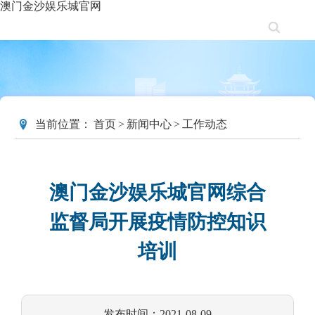
澳门金沙娱乐城官网
当前位置：
首页
>
新闻中心
>
工作动态
澳门金沙娱乐城官网综合
监督局开展疫情防控知识
培训
发布时间：2021-08-09