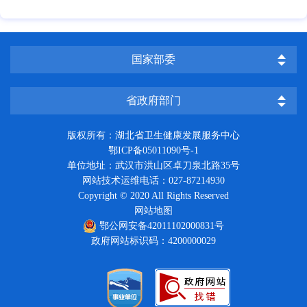
国家部委
省政府部门
版权所有：湖北省卫生健康发展服务中心
鄂ICP备05011090号-1
单位地址：武汉市洪山区卓刀泉北路35号
网站技术运维电话：027-87214930
Copyright © 2020 All Rights Reserved
网站地图
鄂公网安备42011102000831号
政府网站标识码：4200000029