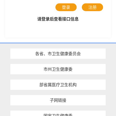
登录
注册
请登录后查看接口信息
各省、市卫生健康委员会
市州卫生健康委
部省属医疗卫生机构
子网链接
国家卫生健康委