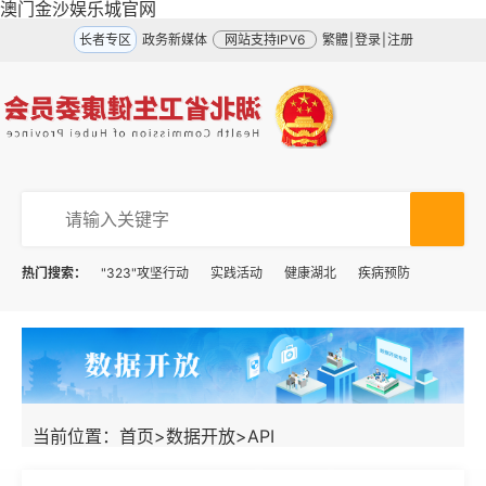
澳门金沙娱乐城官网
长者专区
政务新媒体
网站支持IPV6
繁體
|
登录
|
注册
热门搜索：
"323"攻坚行动
实践活动
健康湖北
疾病预防
当前位置：
首页
>
数据开放
>
API