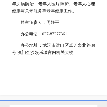
年疾病防治、老年人医疗照护、老年人心理
健康与关怀服务等老年健康工作。
处室负责人：周静平
办公电话：027-87277361
办公地址：武汉市洪山区卓刀泉北路39
号 澳门金沙娱乐城官网机关大楼