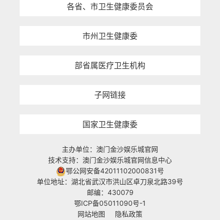
各省、市卫生健康委员会
市州卫生健康委
部省属医疗卫生机构
子网链接
国家卫生健康委
主办单位：澳门金沙娱乐城官网
技术支持：澳门金沙娱乐城官网信息中心
鄂公网安备42011102000831号
单位地址：湖北省武汉市洪山区卓刀泉北路39号
邮编：430079
鄂ICP备05011090号-1
网站地图
隐私政策