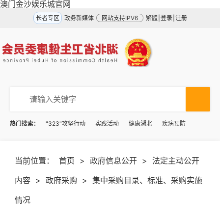
澳门金沙娱乐城官网
长者专区
政务新媒体
网站支持IPV6
繁體
|
登录
|
注册
热门搜索：
"323"攻坚行动
实践活动
健康湖北
疾病预防
当前位置：
首页
>
政府信息公开
>
法定主动公开
内容
>
政府采购
>
集中采购目录、标准、采购实施
情况