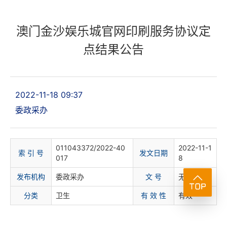
澳门金沙娱乐城官网印刷服务协议定
点结果公告
2022-11-18 09:37
委政采办
011043372/2022-40
2022-11-1
索 引 号
发文日期
017
8
发布机构
委政采办
文 号
无
分
类
卫生
有 效 性
有效