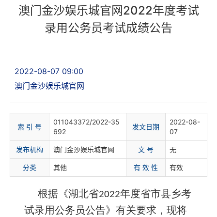
澳门金沙娱乐城官网2022年度考试
录用公务员考试成绩公告
2022-08-07 09:00
澳门金沙娱乐城官网
011043372/2022-35
2022-08-
索 引 号
发文日期
692
07
发布机构
澳门金沙娱乐城官网
文 号
无
分
类
其他
有 效 性
有效
根据《湖北省
年度省市县乡考
2022
试录用公务员公告》有关要求，现将