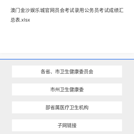
澳门金沙娱乐城官网员会考试录用公务员考试成绩汇
总表.xlsx
各省、市卫生健康委员会
市州卫生健康委
部省属医疗卫生机构
子网链接