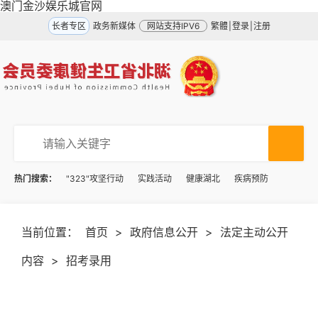
澳门金沙娱乐城官网
长者专区
政务新媒体
网站支持IPV6
繁體
|
登录
|
注册
热门搜索：
"323"攻坚行动
实践活动
健康湖北
疾病预防
当前位置：
首页
>
政府信息公开
>
法定主动公开
内容
>
招考录用