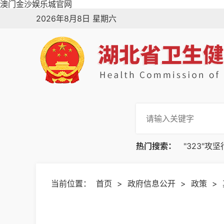
澳门金沙娱乐城官网
2026年8月8日 星期六
热门搜索：
"323"攻
当前位置：
首页
>
政府信息公开
>
政策
>