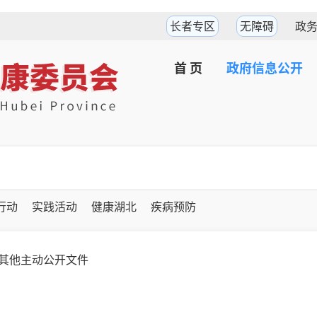
长者专区
无障碍
政
首 页
政府信息公开
坚行动
实践活动
健康湖北
疾病预防
其他主动公开文件