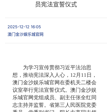
员宪法宣誓仪式
2025-12-12 16:05
澳门金沙娱乐城官网
为学习宣传贯彻习近平法治思
想，推动宪法深入人心，12月11日，
澳门金沙娱乐城官网在委机关二楼会
议室举行宪法宣誓仪式。澳门金沙娱
乐城官网党组成员、副主任张全红同
志主持并监誓。省第三人民医院党委