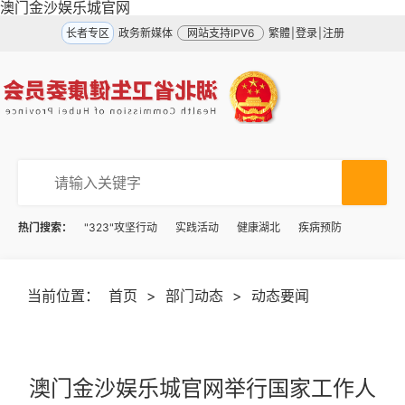
澳门金沙娱乐城官网
长者专区
政务新媒体
网站支持IPV6
繁體
|
登录
|
注册
热门搜索：
"323"攻坚行动
实践活动
健康湖北
疾病预防
当前位置：
首页
>
部门动态
>
动态要闻
澳门金沙娱乐城官网举行国家工作人