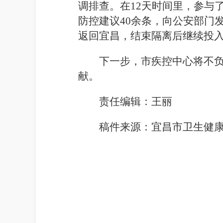
调
排查。在
12天时间里，参与
防控建议40余条，向公安部门发
返回宜昌
，
结束隔离
后
继续投
下一步，市疾控中心
将不
献。
责任编辑：王丽
稿件来源：宜昌市卫生健