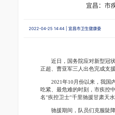
宜昌：市疾
2022-04-25 14:44
|
宜昌市卫生健康委
近日，
国务院应对新型冠
正超、曹亚军三人
出色
完成
支
202
1
年
10月份以来，我国
吃紧、最危难的时刻，市疾控
名"疾控卫士"千里驰援甘肃天
驰援
期间，
队员们克服
陡