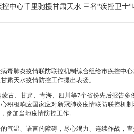
控中心千里驰援甘肃天水 三名"疾控卫士
状病毒肺炎疫情联防联控机制综合组
给
市疾控中心
援甘肃天水疫情防控工作
提出表扬。
内蒙古、甘肃、青海、四川等7个省份先后报告多
中心
积极响应
国家应对新冠肺炎疫情联防联控机制
水，
参加当地疫情防控工作。
降的气温
、
语言
的障碍，
尽心竭力、连续作战，
查