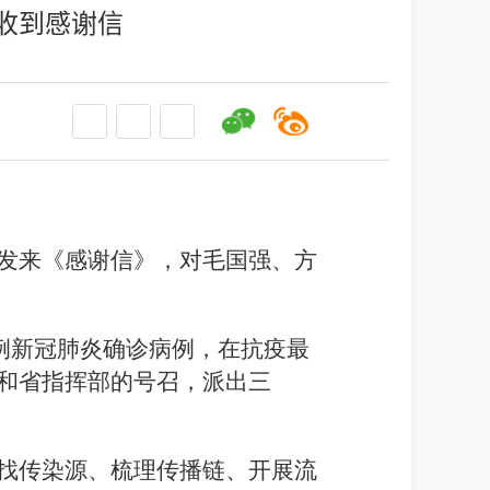
"收到感谢信
发来《
感谢信
》
，
对
毛国强、方
例新冠肺炎确诊病例，在抗疫最
和省指挥部的
号召
，派出
三
找传染源、梳理传播链
、开展
流