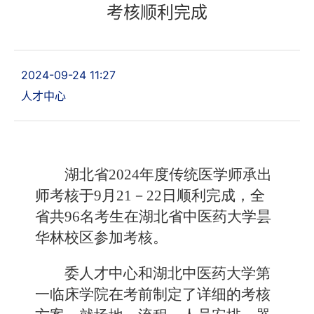
考核顺利完成
2024-09-24 11:27
人才中心
湖北省
2024年度
传统医学
师承出
师考
核
于
9月21－22日顺利
完成
，
全
省共
96
名考生在
湖北省中医药大学
昙
华林校区
参加考核
。
委人才中心和湖北中医药大学第
一临床学院在考前制定了详细的考核