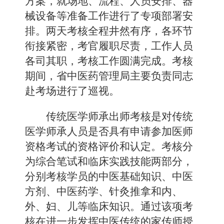
方案，就场地、流程、人员安排、器
械设备等准备工作进行了专项部署安
排
。
两天考核
全程
井然有序，各环节
衔接紧密，考官履职尽责，工作人员
各司其职，考核工作圆满完成。
考核
期间，省中医药管理局
主要负责同志
赴
考场
进行了巡视。
传统医学师承出师考核是对传统
医学师承人员是否具有申请参加医师
资格考试的资格评价和认定。考核分
为综合笔试和临床实践技能两部分，
分别考核学员的中医基础知识、中医
方剂、中医药学、针灸推拿和内、
外、妇、儿等临床知识。
通过
该项考
核
在
进一步发挥中医传统的家传师授