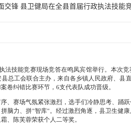
"面交锋 县卫健局在全县首届行政执法技能
执法技能竞赛现场竞答在鸣凤宾馆举行。本次竞
县总工会联合主办，来自各乡镇人民政府、县直相
案卷纠错比赛环节，6支代
表队成功晋级。
有序、赛场气氛紧张激烈，选手们冷静思考、踊跃
拼脑力、拼"智库"。经过激烈角逐，县卫生健
双霜、陈芙蓉荣获个人二等奖。