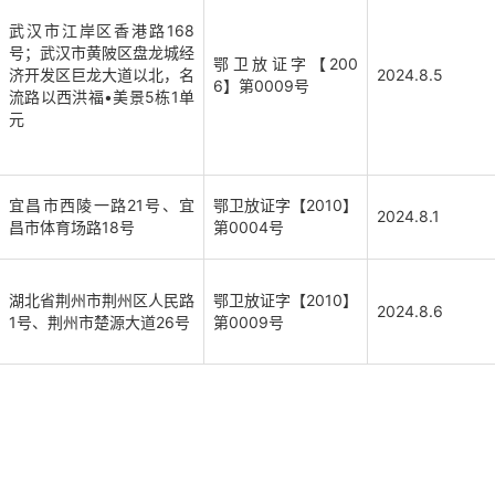
武汉市江岸区香港路168
号；武汉市黄陂区盘龙城经
鄂卫放证字【200
济开发区巨龙大道以北，名
2024.8.5
6】第0009号
流路以西洪福•美景5栋1单
元
宜昌市西陵一路21号、宜
鄂卫放证字【2010】
2024.8.1
昌市体育场路18号
第0004号
湖北省荆州市荆州区人民路
鄂卫放证字【2010】
2024.8.6
1号、荆州市楚源大道26号
第0009号