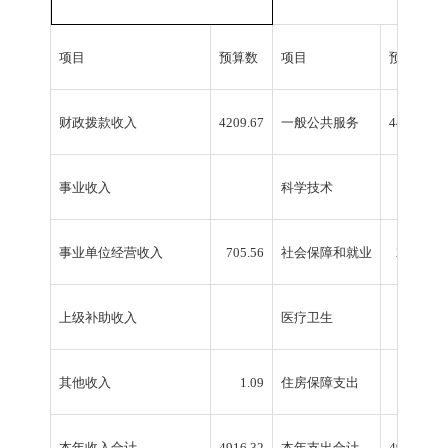
项目
预算数
项目
预算数
财政拨款收入
4209.67
一般公共服务
4475.60
事业收入
科学技术
0.31
事业单位经营收入
705.56
社会保障和就业
227.58
上级补助收入
医疗卫生
174.64
其他收入
1.09
住房保障支出
60.70
本年收入合计
4916.32
本年支出合计
4938.83