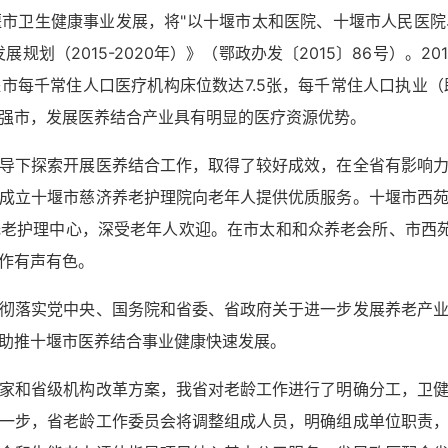
市卫生健康事业发展，将"以十堰市太和医院、十堰市人民医
规划（2015-2020年）》（鄂政办发〔2015〕86号）。20
每千常住人口医疗机构床位数达7.5张，每千常住人口执业（助理
强市，发展医养结合产业具有明显的医疗资源优势。
导下探索开展医养结合工作，取得了较好成效，在全省有影响
成立十堰市慈济养老护理院向老年人提供优质服务。十堰市西
老护理中心，深受老年人欢迎。在市太和和众养老会所、市西
作有声有色。
彻落实党中央、国务院和省委、省政府关于进一步发展养老产
助推十堰市医养结合事业健康快速发展。
家和省级机构改革方案，我省对老龄工作进行了明确分工，卫
一步，省老龄工作委员会将调整组成人员，明确组成单位职责