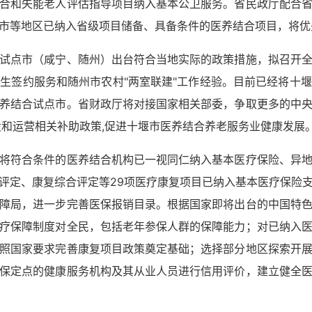
合和失能老人评估指导项目纳入基本公卫服务。省民政厅配合
市等地区已纳入省级项目储备、具备条件的医养结合项目，将优
试点市（咸宁、随州）出台符合当地实际的政策措施，拟召开
生签约服务和随州市农村"两室联建"工作经验。目前已经将十
养结合试点市。省财政厅将对接国家相关部委，争取更多的中
设和运营相关补助政策,促进十堰市医养结合养老服务业健康发展
将符合条件的医养结合机构已一视同仁纳入基本医疗保险、异
评定、康复综合评定等29项医疗康复项目已纳入基本医疗保险
障局，进一步完善医保报销目录。根据国家即将出台的中国特
疗保障制度对全民，包括老年参保人群的保障能力；对已纳入
照国家要求完善康复项目政策奠定基础；选择部分地区探索开
保定点的健康服务机构及其从业人员进行信用评价，建立健全