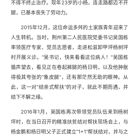
不得不终止治疗。现年23岁的小杨，连走路都迈不开
腿，已基本丧失了劳动力。
2015年12月，这位命运多舛的土家族青年迎来了
人生转机。当时，荆州第二人民医院党委书记吴国栋
率领医疗专家、党员志愿者，走进松滋卸甲坪杨树坪
村开展义诊。"吴书记，快来看看这位病人！"吴国栋
循声望去，看见正在卷起裤腿的杨日明，以及他肿胀
得极其夸张的"象皮腿"，还有那茫然无助的眼神。从
此，这一对"结亲式帮扶"的对子，就此不期而遇，并
结下不解之缘。
2016年1月，吴国栋再次带领党员队伍来到杨树
坪村，在当日召开的精准扶贫结对帮扶现场会上，与
杨金鹏和杨日明父子正式建立"1+1"帮扶结对，并与之