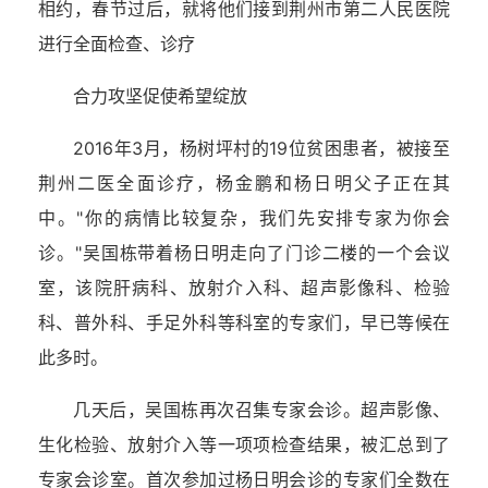
相约，春节过后，就将他们接到荆州市第二人民医院
进行全面检查、诊疗
合力攻坚促使希望绽放
2016年3月，杨树坪村的19位贫困患者，被接至
荆州二医全面诊疗，杨金鹏和杨日明父子正在其
中。"你的病情比较复杂，我们先安排专家为你会
诊。"吴国栋带着杨日明走向了门诊二楼的一个会议
室，该院肝病科、放射介入科、超声影像科、检验
科、普外科、手足外科等科室的专家们，早已等候在
此多时。
几天后，吴国栋再次召集专家会诊。超声影像、
生化检验、放射介入等一项项检查结果，被汇总到了
专家会诊室。首次参加过杨日明会诊的专家们全数在