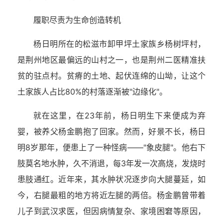
履职尽责为生命创造转机
杨日明所在的松滋市卸甲坪土家族乡杨树坪村，
是荆州地区最偏远的山村之一，也是荆州二医精准扶
贫的驻点村。贫瘠的土地、起伏连绵的山坳，让这个
土家族人占比80%的村落逐渐被"边缘化"。
就在这里，在23年前，杨日明生下来便成为弃
婴，被养父杨金鹏抱了回家。然而，好景不长，杨日
明8岁那年，便患上了一种怪病——"象皮腿"。他右下
肢莫名地水肿，久不消退，每3年发一次高烧，发烧时
患肢通红。近年来，其水肿状况逐步向大腿蔓延，如
今，右腿最粗的地方将近左腿的两倍。杨金鹏曾带着
儿子到武汉求医，但因病情复杂、家境困窘等原因，