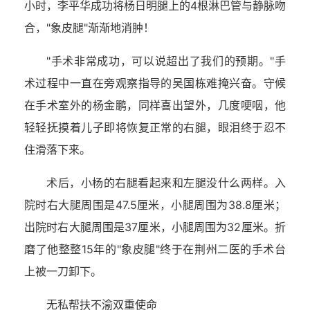
小时，李平华成功将杨日明腿上的4根淋巴管与静脉吻
合，"象皮腿"渐渐地消肿！
"手术非常成功，可以说超出了我们的预期。"手
术过程中一直在旁观察指导的吴国栋难掩兴奋。守候
在手术室外的杨金鹏，同样喜出望外，几度哽咽，他
轻轻抚摸着儿子即将恢复正常的右腿，眼泪终于忍不
住滑落下来。
术后，小杨的右腿看起来和左腿没什么两样。入
院时右大腿周围是47.5厘米，小腿周围为38.8厘米；
出院时右大腿周围是37厘米，小腿周围为32厘米。折
磨了他整整15年的"象皮腿"终于在荆州二医的手术台
上被一刀卸下。
无私帮扶不渝双重使命