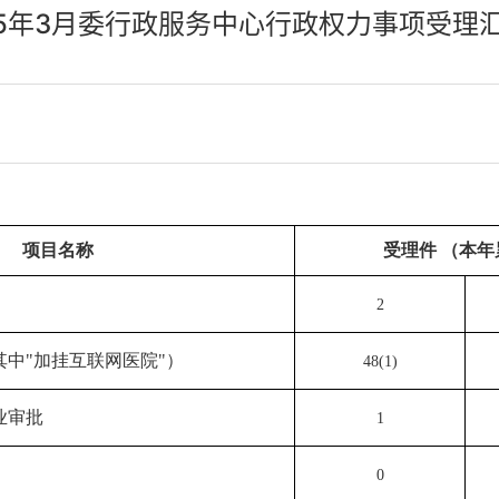
25年3月委行政服务中心行政权力事项受理
项目
名称
受理件
（本年
2
其中
"加挂互联网医院"）
48
(
1
)
业审批
1
0