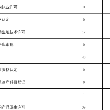
构执业许可
11
格认定
0
助生殖技术许可
17
子库审批
0
48
业资格认定
0
植诊疗科目登记
0
1
的产品卫生许可
39