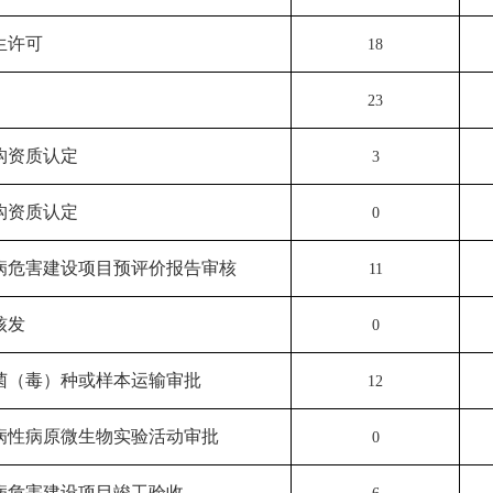
生许可
18
23
构资质
认
定
3
构资质
认
定
0
病危害建设项目预评价报告审核
11
核发
0
菌（毒）种或样本运输审批
12
病性病原微生物实验活动审批
0
病危害建设项目竣工验收