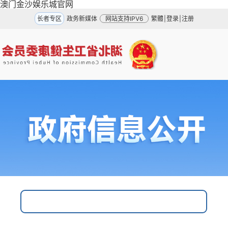
澳门金沙娱乐城官网
长者专区
政务新媒体
网站支持IPV6
繁體
|
登录
|
注册