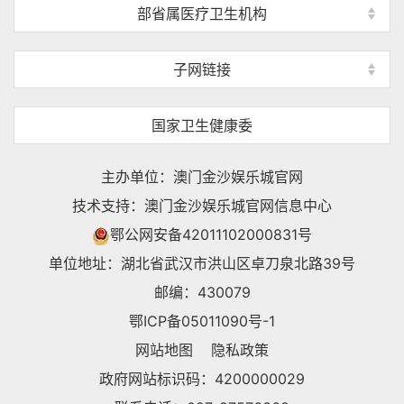
部省属医疗卫生机构
子网链接
国家卫生健康委
主办单位：澳门金沙娱乐城官网
技术支持：澳门金沙娱乐城官网信息中心
鄂公网安备42011102000831号
单位地址：湖北省武汉市洪山区卓刀泉北路39号
邮编：430079
鄂ICP备05011090号-1
网站地图
隐私政策
政府网站标识码：4200000029